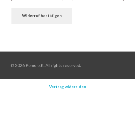
a
Widerruf bestätigen
i
l
(
w
i
© 2026 Pemo e.K. All rights reserved.
e
d
Vertrag widerrufen
e
r
h
o