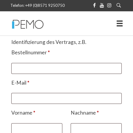
Telefon: +49 (0)8571 9250750
Identifizierung des Vertrags, z.B.
Bestellnummer
*
E-Mail
*
E
Vorname
*
Nachname
*
-
M